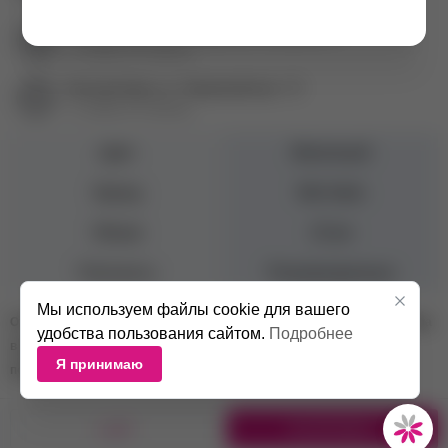
Екатеринбург пр. Академика Сахарова, 57
+7 (343) 271-88-84
Екатеринбург ул. Первомайская, 72
+7 (343) 271-88-86
Цвет
Молочный
Бренд
Mio Nails
Объем
15 мл
Плотность
Полупрозрачные
Мы используем файлы cookie для вашего
Оттенок базы на изображении может отличаться от реального оттенка
удобства пользования сайтом.
Подробнее
в зависимости от цветопередачи устройства и настроек экрана
Я принимаю
пользователя.
1 ШТ.
В КОРЗИНУ