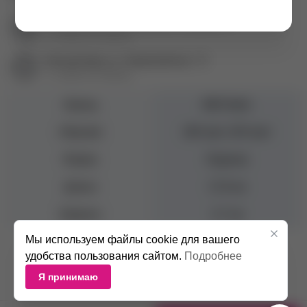
Екатеринбург пр. Академика Сахарова, 57
+7 (343) 271-88-84
Екатеринбург ул. Первомайская, 72
+7 (343) 271-88-86
Бренд
MIO Nails
Абразив
180 грит, 220 грит
Форма
Лодочка
Длина
17,8 см
Ширина
2,7 см
Мы используем файлы cookie для вашего
Универсальный вариант для выполнения опила и шлифовки
удобства пользования сайтом.
Подробнее
натуральных ногтей и искусственного материала;
Я принимаю
Изготовлена из высококачественного корейского материала.