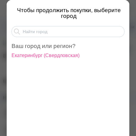
MIO NAILS Пилка-баф ...
Чтобы продолжить покупки, выберите
город
Товары для маникюра
Пилки и бафы для маникюра и педикю
Ваш город или регион?
Екатеринбург
(
Свердловская
)
80
₽
MIO NAILS Пилка-баф 2 в 1, 180/220
Наличие в магазинах:
Екатеринбург ул. Гурзуфская, 16
+7 (343) 271-88-82
Екатеринбург ул. Баумана, 4б
+7 (343) 271-88-80