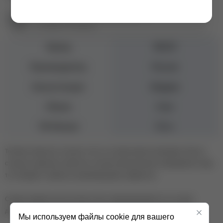
Екатеринбург ул. Первомайская, 72
+7 (343) 271-88-86
Бренд
MOJO
Производитель
Россия
Консистенция
Жидкая
Объем
8 мл
УФ-Фильтр
Есть
Топовое покрытие, которое стоит на страже вашего маникюра. Ему не
страшны царапины, вмятины и прочие механические повреждения, ведь
топ обладает самовосстанавливающимся эффектом.
Средне-жидкая консистенция легко самовыравнивается и не дает
дополнительной толщины при полимеризации. Без липкого слоя.
Мы используем файлы cookie для вашего