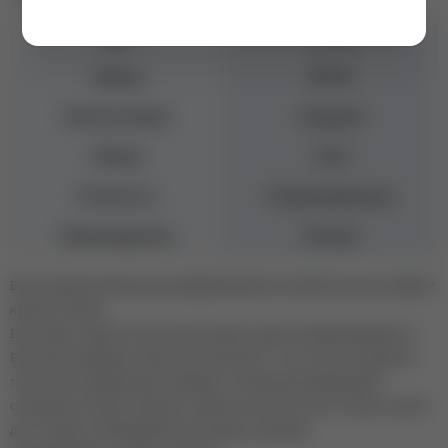
Цвет
Голубой
Бренд
MOJO
Консистенция
Средняя
Объем
8 мл
Плотность
Полупрозрачные
Производитель
Россия
База, предназначенная для камуфлирования ногтевой пластины (эффект
нежного хлопка)
База имеет средне-густую консистенцию, хорошо самовыравнивается.
Безопасная формула: имеет безопасный PH - 6,0 и почти не выделяет
тепло при полимеризации. Обладает оптимальной армирующей
структурой, которая сохраняет покрытие в целости без отслоек и сколов
до 4-х недель. Рекомендуем использовать подложку.