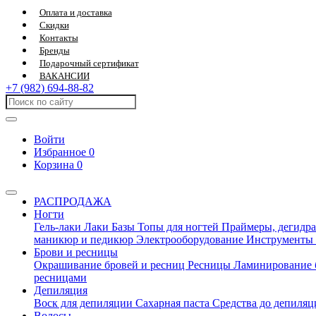
Оплата и доставка
Скидки
Контакты
Бренды
Подарочный сертификат
ВАКАНСИИ
+7 (982) 694-88-82
Войти
Избранное
0
Корзина
0
РАСПРОДАЖА
Ногти
Гель-лаки
Лаки
Базы
Топы для ногтей
Праймеры, дегидра
маникюр и педикюр
Электрооборудование
Инструменты
Брови и ресницы
Окрашивание бровей и ресниц
Ресницы
Ламинирование 
ресницами
Депиляция
Воск для депиляции
Сахарная паста
Средства до депиля
Волосы