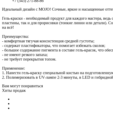
+7 (343) 271-88-86
Идеальный дизайн с MOJO! Сочные, яркие и насыщенные оттен
Гель-краски - необходимый продукт для каждого мастера, ведь
пластины, так и для прорисовки (тонкие линии или детали). С
на всё!
Преимущества:
- комфортная тягучая консистенция средней густоты;
- содержат пластификаторы, что помогает избежать сколов;
- большое содержание пигмента в составе гель-красок, что об
- не имеют резкого запаха;
- не требует перекрытия топом.
Применение:
1. Нанести гель-краску специальной кистью на подготовленну
2. Полимеризовать в UV-лампе 2-3 минуты, в LED и гибридной
Вам могут понравиться
Хиты продаж