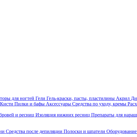
торы для ногтей
Гели
Гель-краски, пасты, пластилины
Акрил
Ди
Кисти
Пилки и бафы
Аксессуары
Средства по уходу, кремы
Рас
бровей и ресниц
Изоляция нижних ресниц
Препараты для нара
ции
Средства после депиляции
Полоски и шпатели
Оборудование