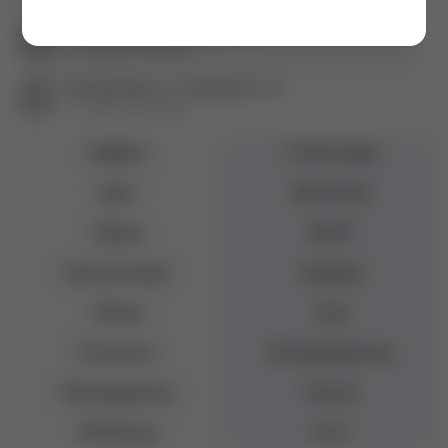
Екатеринбург ул. Баумана, 4б
+7 (343) 271-88-80
Екатеринбург ул. Гурзуфская, 16
+7 (343) 271-88-82
Эффект
С блестками
Цвет
Молочный
Бренд
MOJO
Консистенция
Средняя
Объем
8 мл
Плотность
Полупрозрачные
Производитель
Россия
УФ-Фильтр
Есть