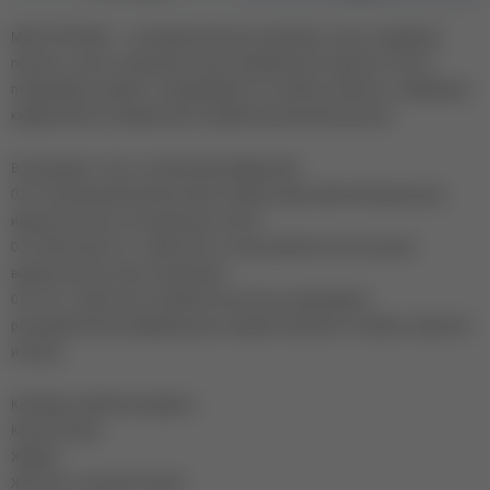
MOJO TOP MILK — коллекция молочных вуалевых топов, создающих
прочное, чистое и визуально более премиальное покрытие. Они не
перекрывают дизайн, а подчёркивают его глубину и мягкость, превращая
каждую работу в аккуратный и профессиональный результат.
В коллекции 3 топа с особенными эффектами:
013: Полупрозрачный молочный с мягкой, едва заметной вуалью для
идеально чистых и натуральных ногтей.
014: Молочный топ с заметной, но очень мягкой плотностью для
выразительности без утяжеления.
015: Топ с заметной, но мягкой плотностью и равномерно
распределенным шиммером для создания свечения и глубины покрытия
изнутри.
Ключевые свойства продукта:
Консистенция:
Жидкая
Жесткость: жесткие в каплю