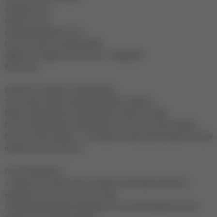
Уф-фильтр: есть
Липкий слой: нет
Самовыравниваемость: есть
Плотность цвета: полупрозрачный
Эффект: без эффекта (оттенок 015 -с шиммером)
Объем: 8мл
Особенности продукта и рекомендации:
Топы не дают усадки и надёжно фиксируют покрытие.
Время полимеризации: полимеризация в лампе 30 секунд.
После полимеризации необходимо дать топу остыть такое же время.
При отсутствии аппарата – топ снимается также механическим путем, при
помощи пилки 120-150 гритт.
Способ применения:
1. Аккуратно поставьте каплю у кутикулы, контролируя количество
материала (чтобы топ не затек на кожу).
2. Мягкими движениями распределите топ по всей поверхности ногтя,