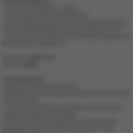
Особенности применения:
- время полной полимеризации — 2 минуты,
- наносить нужно в технике лёгкого выравнивания,
- идеально подойдет для ногтевой пластины короткой и средней длины, в
качестве подложки рекомендуем использовать Rubber base SCOTCH,
- при работе с длинной ногтевой пластиной рекомендуем предварительно
делать укрепление гелем/акригелем.
Консистенция:
средне-густая.
Жесткость:
средняя.
Технология нанесения:
*перед использованием встряхнуть флакон.
*рекомендуем в качестве подложки использовать базу Rubber Base Scotch
в качестве подложки.
1. Подготовить ногтевую пластину к покрытию в стандартной технике
маникюра. Обезжирить и нанести праймер.
2. Нанести цветное базовое покрытие «Feel me» в технике легкого
выравнивания. Время полной полимеризации в LED/UV – лампе