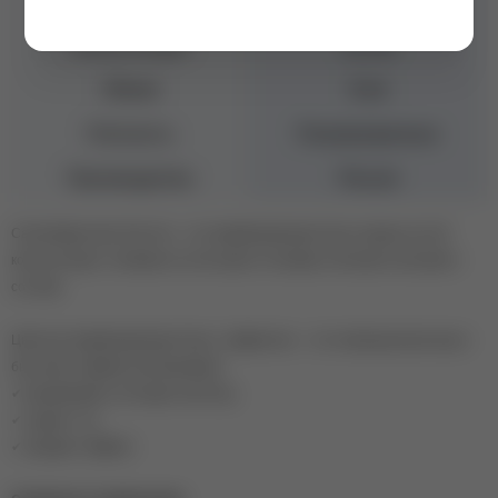
Бренд
MONAMI
Консистенция
Густая
Объем
8 мл
Плотность
Полупрозрачные
Производитель
Россия
Camouflage base Feel me— это камуфлирующие базы средне-густой
консистенции с лёгкими не плотными оттенками и белыми хлопьями в
составе.
Цветные камуфлирующие базы с эффектом — это помощник мастера в
быстром и эффектном маникюре:
✔ выравнивают ногтевую пластину,
✔ задают тон,
✔ придают эффект.