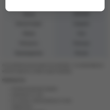
Цвет
Зеленый
Бренд
MONAMI
Консистенция
Средняя
Объем
8 мл
Плотность
Плотные
Производитель
Россия
Гель-лак Monami в желтом цвете без переливов – это непревзойденное
качество покрытия и стойкость вашего маникюра.
Преимущества:
Интересная цветовая подборка
Нанесение в 1-2 слоя;
Не плотные, пигментированные оттенки;
Удобная кисть;