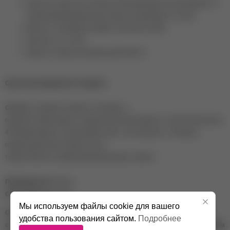
Наносить в два слоя, второй слой рекомендуется распределять с
легким выравниванием для ровного однородного оттенка.
Беречь от попадания прямых солнечных лучей;
Наносить в 1-2 слоя;
Хранить в недоступном для детей месте.
Срок носки покрытия 2-4 недели.
Состав:
полиуретан акрилат олигомер, 2-
гидроксиэтилметакрилат, гидроксипропилметакрилат, полиэтиленгликоль
400 диметакрилат, изоприловый спирт, н-бутилацетат, этилацеат,
гидроксициклогексил фенил кетон,
триметилбензол, дефенилфосфиноксида, пигмент.
Производство:
Россия.
Срок годности
: 36 мес.
Мы используем файлы cookie для вашего
Оттенок гель-лака на изображении может отличаться от реального
удобства пользования сайтом.
Подробнее
оттенка в зависимости от цветопередачи устройства и настроек экрана