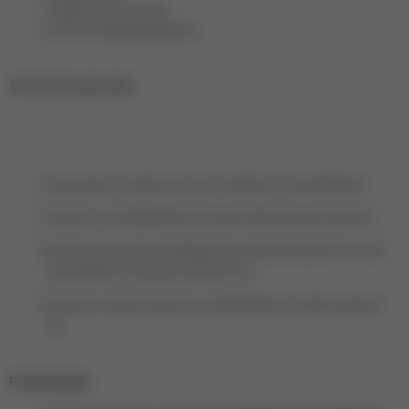
Средняя консистенция;
Отлично самовыравниваются.
Технология нанесения:
Подготовьте ногтевую пластину и покройте ее ультрабондом.
Нанесите и полимеризуйте в UV/LED лампе базовое покрытие.
Нанесите гель-лак и полимеризуйте в UV/LED лампе 60 сек. При
необходимости повторите данный этап.
Нанесите топовое покрытие, полимеризуйте в UV/LED лампе 60
сек.
Рекомендации: