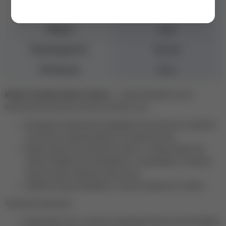
Консистенция
Жидкая
Объем
8 мл
Производитель
Россия
УФ-Фильтр
Есть
Monami, Top Super Shine no Cleance
— супер глянцевый топ для
восхитительного блеска ногтей. Без липкого слоя.
Благодаря оптимальной полужидкой консистенции оно позволяет
в считанные секунды выровнять ногтевую пластину.
Мягкая упругая кисточка делает работу с топовым покрытием
легкой и комфортной: распределяет топ равномерно, позволяет
защитить даже труднодоступные места.
Надежная защита маникюра от сколов и царапин до 4 недель.
Технология нанесения:
Подготовьте ноготь, нанесите ультрабонд (бескислотный праймер).