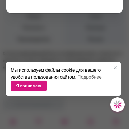
Консистенция
Средняя
Объем
10 мл
Плотность
Плотные
Производитель
Россия
Оттенок камуфлирующей базы на изображении может отличаться от
реального оттенка в зависимости от цветопередачи устройства и
настроек экрана пользователя.
Мы используем файлы cookie для вашего
удобства пользования сайтом.
Подробнее
Я принимаю
НЕТ В НАЛИЧИИ