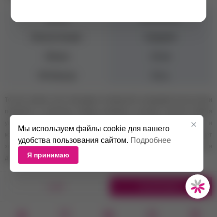
Бренд
MOODNAIL
Консистенция
Средняя
Объем
10 мл
УФ-Фильтр
Есть
Топ без липкого слоя. Благодаря оптимальной полужидкой консистенции
позволяет в считанные секунды выровнять ногтевую пластину. Мягкая
упругая кисточка делает работу с финишным покрытием легкой и
Мы используем файлы cookie для вашего
комфортной: распределяет средство равномерно и аккуратно; позволяет
удобства пользования сайтом.
Подробнее
защитить даже труднодоступные места; отлично маскирует неровности и
Я принимаю
другие изъяны ногтевой пластины.
1 ШТ.
В КОРЗИНУ