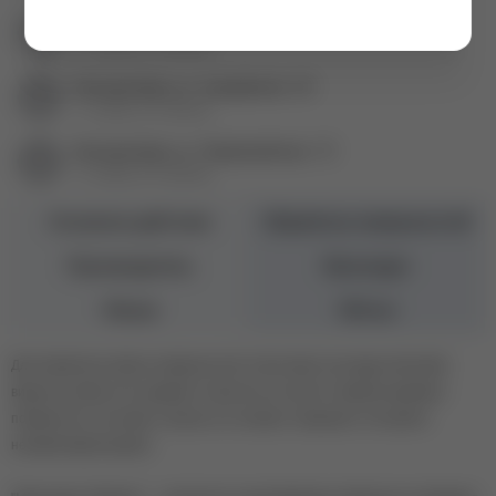
Екатеринбург ул. Баумана, 4б
+7 (343) 271-88-80
Екатеринбург ул. Гурзуфская, 16
+7 (343) 271-88-82
Екатеринбург ул. Первомайская, 72
+7 (343) 271-88-86
Основное действие
Обработка поверхностей
Производитель
Мультидез
Объем
500 мл
Для обработки любых поверхностей. Уничтожает все виды бактерий,
вирусов, грибов. Не содержит спиртов и не портит обрабатываемые
поверхности. Не имеет запаха и не требует смывания. Оставляет
ненавязчивый аромат.