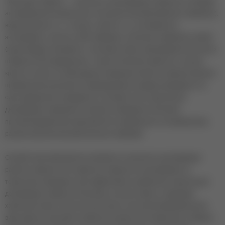
"Мультидез-Тефлекс" — для мытья и дезинфекции поверхности обладает
антимикробной активностью в отношении бактерий (включая туберкулез),
вирусов (гриппа, в т.ч. птичьего, свиного и т.д. полиомиелита,
энтеровирусы, гепатиты, ВИЧ-инфекция, атипичная пневмония), грибов
(рода Кандида, Трихофитон, плесневые грибы). Дезинфекция контактных
поверхностей в медицинских, стоматологических кабинетах, салонах
красоты и просто в любом другом помещении является важным звеном в
профилактике внутреннего инфицирования в каждом учреждении. Ни
одно медицинское учреждение не обходится без средства для
дезинфекции помещений, планового проведения санитарно-
противоэпидемических мероприятий, направленных на профилактику
распространения внутрибольничных инфекций.
Основой таких мероприятия повсеместно признается дезинфекция
рабочих поверхностей, обработка поверхности дезинфекция на
территории учреждения. Для эффективного применения средства для
дезинфекции поверхностей должны соответствовать следующим
характеристикам: полностью уничтожать патогенной микрофлору (все
виды вирусов, бактерий и грибов) при комнатной температуре; обладать