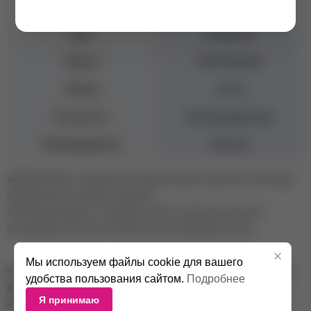
Светоотражающий
Цвет
Бежевый
Бренд
Nail Republic
Объем
10 мл
Плотность
Полупрозрачные
Производитель
Россия
WEDDING BASE - воздушная коллекция базовых покрытий с блестящим
шиммером для "особенного момента"
Безопасная формула + сияющие оттенки = идеальные базы NR
Наслаждайтесь красотой и блеском светоотражающих частиц.
Мы используем файлы cookie для вашего
Оттенок камуфлирующей базы на изображении может отличаться от
удобства пользования сайтом.
Подробнее
реального оттенка в зависимости от цветопередачи устройства и
Я принимаю
настроек экрана пользователя.