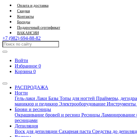
Оплата и доставка
Скидки
Контакты
Бренды
Подарочный сертификат
ВАКАНСИИ
+7 (982) 694-88-82
Войти
Избранное
0
Корзина
0
РАСПРОДАЖА
Ногти
Гель-лаки
Лаки
Базы
Топы для ногтей
Праймеры, дегидра
маникюр и педикюр
Электрооборудование
Инструменты
Брови и ресницы
Окрашивание бровей и ресниц
Ресницы
Ламинирование 
ресницами
Депиляция
Воск для депиляции
Сахарная паста
Средства до депиля
Волосы