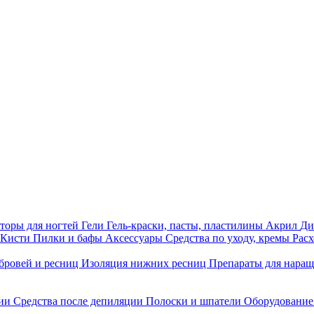
торы для ногтей
Гели
Гель-краски, пасты, пластилины
Акрил
Ди
Кисти
Пилки и бафы
Аксессуары
Средства по уходу, кремы
Рас
бровей и ресниц
Изоляция нижних ресниц
Препараты для нара
ции
Средства после депиляции
Полоски и шпатели
Оборудование