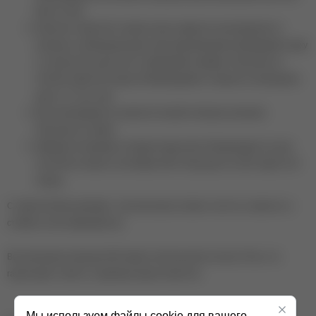
Base 11-free.
Нанесите Angel Gel тонким слоем, аккуратно распределяя от
кутикулы к свободному краю. Для моделирования формируйте арку
и стенки кистью для геля, подчёркивая шиммер. Просушите в
UV/LED-лампе 60 секунд. Рекомендуемая толщина на свободном
крае от 0,7 до 1 мм.
При необходимости нанесите второй слой для усиления.
Просушите в лампе.
Завершите маникюр топовым покрытием. Рекомендуем топ для
ногтей без липкого слоя Blade NAVI. Просушите в LED-лампе 120
секунд.
С Angel Gel Ваш маникюр - как ангельское сияние: чистота, нежность и
стойкость без компромиссов.
Все материалы бренда NAVI имеют безопасный состав 11 Free, что
гарантирует заботу о здоровье ваших клиентов.
Мы используем файлы cookie для вашего