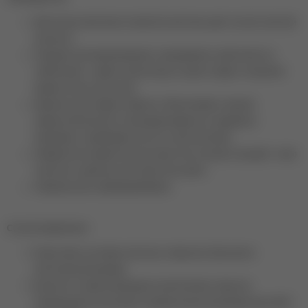
Кристально-молочная основа без желтизны даёт чистый, светлый
результат;
Подходят для моделирования, наращивания, укрепления на
любой длине - держат архитектуру, не дают усадку и сохраняют
форму на весь срок носки;
Идеально для свадеб и френча. Обеспечивают нежный,
аккуратный результат в выкладном френче и свадебных
маникюрах, подчёркивая чистоту и светлый образ.
Комфортная средняя консистенция. Без затеков и пузырей - легко
наносится, идеально для скоростных работ.
Сверхбыстрое самовыравнивание.
Способ применения:
Подготовьте ногтевую пластину к покрытию. Выполните
качественный маникюр.
Нанесите тонким втирающим слоем базовое покрытие.
Рекомендуем использовать универсальную каучуковую базу NAVI