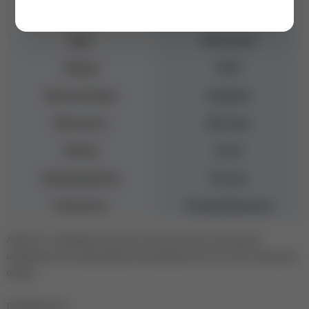
Эффект
С блестками
Цвет
Молочный
Бренд
NAVI
Консистенция
Средняя
Жесткость
Жесткая
Объем
15 мл
Производитель
Россия
Плотность
Полупрозрачные
Angel Gel - нежнейшие молочные гели для ногтей с изысканным
шиммером и шестигранниками, воплощающие чистоту и свет ангельского
образа.
Преимущества: