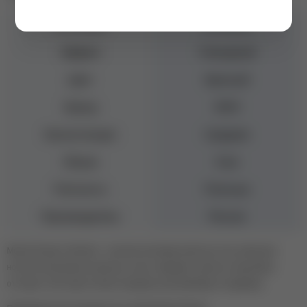
Коллекция
Основная
Эффект
Глянцевый
Цвет
Красный
Бренд
NAVI
Консистенция
Средняя
Объем
8 мл
Плотность
Плотные
Производитель
Россия
Moulin Rouge Collection - осенняя коллекция цветных гель-лаков для
ногтей в насыщенных красных, алых, бордовых, винных и вишневых
оттенках. Гель-лаки отлично подходят для маникюра и педикюра.