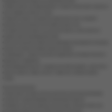
Преимущества коллекции гель лаков Moulin Rouge:
1) Яркая палитра, коллекция включает топовые осенние цвета: красные и
алые, бордовые и винные оттенки;
2) Идеально ровное, насыщенное покрытие без полос, пузырей и
прозрачных участков уже после первого-второго слоя;
3) Средняя консистенция: гель лак не растекается, легко наносится,
подходит даже начинающим мастерам;
4) Быстрое нанесение: мягкая кисть равномерно распределяет материал,
исключая затекание в боковые валики и кутикулу;
5) Гармонирует с любым тоном кожи: каждый цвет коллекции смотрится
выигрышно и современно;
6) Многофункциональность: подходит для любого дизайна - однотонного
покрытия, френча, омбре, росписи. Совместим с любыми базами и
топами;
Технология нанесения:
1) Подготовьте ногтевую пластину, выполните качественный маникюр.
2) Нанесите тонким втирающим слоем базовое покрытие.
3) Покройте ногти гель лаком для ногтей в один, либо два тонких слоя,
просушивая каждый слой в UV/LED-лампе по 60 секунд.