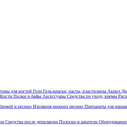
торы для ногтей
Гели
Гель-краски, пасты, пластилины
Акрил
Ди
Кисти
Пилки и бафы
Аксессуары
Средства по уходу, кремы
Рас
бровей и ресниц
Изоляция нижних ресниц
Препараты для нара
ции
Средства после депиляции
Полоски и шпатели
Оборудование