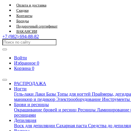
Оплата и доставка
Скидки
Контакты
Бренды
Подарочный сертификат
ВАКАНСИИ
+7 (982) 694-88-82
Войти
Избранное
0
Корзина
0
РАСПРОДАЖА
Ногти
Гель-лаки
Лаки
Базы
Топы для ногтей
Праймеры, дегидра
маникюр и педикюр
Электрооборудование
Инструменты
Брови и ресницы
Окрашивание бровей и ресниц
Ресницы
Ламинирование 
ресницами
Депиляция
Воск для депиляции
Сахарная паста
Средства до депиля
Волосы