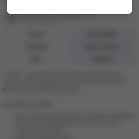
+7 (343) 271-88-80
Екатеринбург ул. Первомайская, 72
+7 (343) 271-88-86
Бренд
ND_SLIDER
Тематика
Цветы, Листья
Цвет
Цветные
Слайдеры
- палочка выручалочка для девушек. Хочется красивый,
стильный, необычный дизайн? Не умеете рисовать? Хотите ускорить
время выполнения работы? Вот он выход!
КАК ЗАКРЕПИТЬ СЛАЙДЕР
нанесите подложку из нужного цвета (если рисунок на слайдере на
весь ноготь мы рекомендуем нанести
белый гель-лак
для
плотности и яркости цвета)
вырежьте необходимый элемент