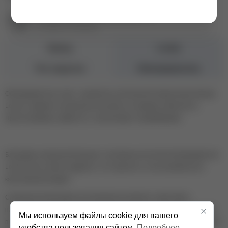
Екатеринбург ул. Первомайская, 72
+7 (343) 271-88-86
Бренд
Lovely
Тип средства
Обезжириватель
Обезжириватели Lovely - разработка собственной лаборатории бренда
Lovely. Содержат натуральные экстракты и уходовые компоненты.
Протестированы совместно с технологами и лэшмейкерами.
Благодаря специальной крышке с объемным логотипом обезжириватели
Lovely очень сложно подделать. Это гарантия, что вы приобретаете
качественный продукт.
Слабощелочной уровень pH препаратов помогает подготовить
натуральные ресницы к процессу наращивания и способствует лучшей
Мы используем файлы cookie для вашего
полимеризации клея. Каждая коробочка содержит инструкцию со шкалой
удобства пользования сайтом.
Подробнее