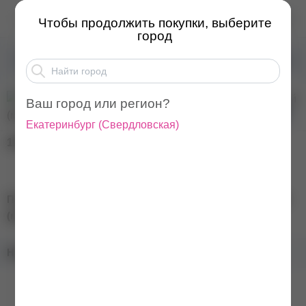
Пластиковый контейне...
Чтобы продолжить покупки, выберите
город
Товары для маникюра
Аксессуары для мастера маникюра
Ваш город или регион?
Екатеринбург
(
Свердловская
)
120
₽
Пластиковый контейнер для хранения прямоугольный
(мятный)
Наличие в магазинах: