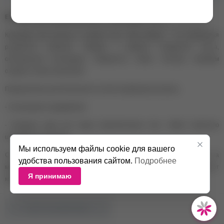
Extreme Look Ремувер крем-мусс "Blue Mango" 10 гр
Крем-мусс для ресниц от extreme look- "Blue Mango" - это уникальная
разработка компании. Ремувер в формате воздушного мусса,
обогащенный кислородом. Невероятно лёгкая текстура, минимум
отдушек, легкое нанесение!
Предназначен для безопасного снятия наращенных ресниц
- Не вызывает раздражения
- Подходит даже для самых чувствительных глаз.- Имеет приятную
шелковистую текстуру
Мы используем файлы cookie для вашего
Способ применения: небольшое количество препарата нанести на
удобства пользования сайтом.
Подробнее
микрощеточку и наложить на наращенные ресницы, отступая 1 мм от
Я принимаю
кожи века. Время экспозиции 2-4 минуты.Тщательно промыть водой.
НЕТ В НАЛИЧИИ