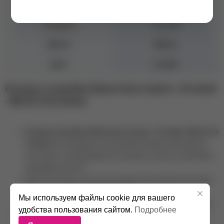
Изгиб
D
Толщина
0.10 мм
Длина
Миксы
Цвет
Синий
Ресницы Lovely Blue (Лавли блу) голубые - 20 линий
- MIX (D 0.10 8-15mm)
Ресницы Lovely Blue (Лавли блу) зеленые - 20 линий - MIX (D 0.10
8-15mm)
изготавливаются из высококачественных материалов,
эластичные, не деформируются в процессе носки и не причиняют
дискомфорт для глаз.
Цветные ресницы Lovely Green (Ловели грин) сделают ваш образ
необычным и притягивающим взгляды.
Мы используем файлы cookie для вашего
Цветные ресницы можно использовать как для самостоятельного
удобства пользования сайтом.
Подробнее
наращивания, так и для добавления к черным или коричневым