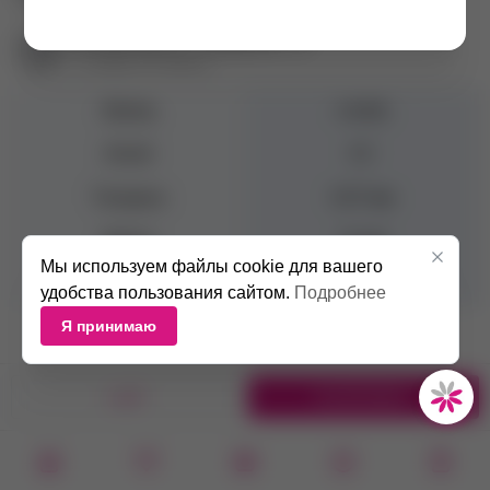
Екатеринбург ул. Гурзуфская, 16
+7 (343) 271-88-82
Бренд
Lovely
Изгиб
CC
Толщина
0.07 мм
Длина
11 мм
Мы используем файлы cookie для вашего
Цвет
Черный
удобства пользования сайтом.
Подробнее
Я принимаю
1 ШТ.
В КОРЗИНУ