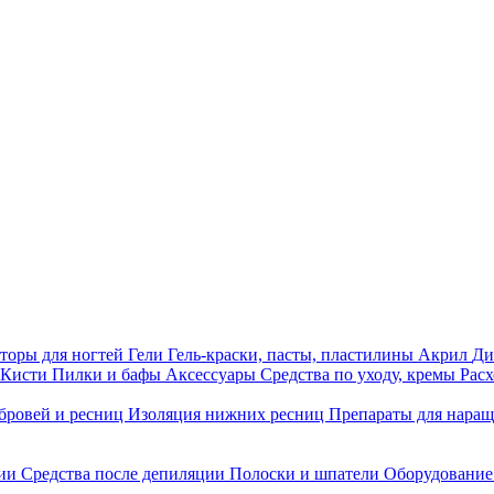
торы для ногтей
Гели
Гель-краски, пасты, пластилины
Акрил
Ди
Кисти
Пилки и бафы
Аксессуары
Средства по уходу, кремы
Рас
бровей и ресниц
Изоляция нижних ресниц
Препараты для нара
ции
Средства после депиляции
Полоски и шпатели
Оборудование