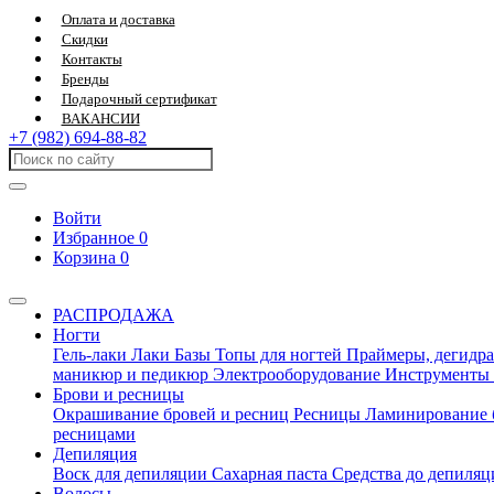
Оплата и доставка
Скидки
Контакты
Бренды
Подарочный сертификат
ВАКАНСИИ
+7 (982) 694-88-82
Войти
Избранное
0
Корзина
0
РАСПРОДАЖА
Ногти
Гель-лаки
Лаки
Базы
Топы для ногтей
Праймеры, дегидра
маникюр и педикюр
Электрооборудование
Инструменты
Брови и ресницы
Окрашивание бровей и ресниц
Ресницы
Ламинирование 
ресницами
Депиляция
Воск для депиляции
Сахарная паста
Средства до депиля
Волосы