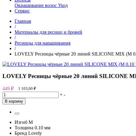
Окрашивание волос
Уход
Сервис
Главная
/
Материалы для ресниц и бровей
/
Ресницы для наращивания
/
LOVELY Ресницы чёрные 20 линий SILICONE MIX (M 0.1
LOVELY Ресницы чёрные 20 линий SILICONE MIX
449
₽
1 103,00
₽
+
-
В корзину
Изгиб
M
Толщина
0.10 мм
Бренд
Lovely