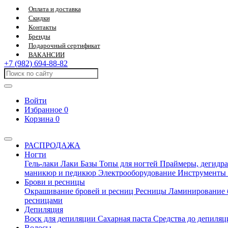
Оплата и доставка
Скидки
Контакты
Бренды
Подарочный сертификат
ВАКАНСИИ
+7 (982) 694-88-82
Войти
Избранное
0
Корзина
0
РАСПРОДАЖА
Ногти
Гель-лаки
Лаки
Базы
Топы для ногтей
Праймеры, дегидра
маникюр и педикюр
Электрооборудование
Инструменты
Брови и ресницы
Окрашивание бровей и ресниц
Ресницы
Ламинирование 
ресницами
Депиляция
Воск для депиляции
Сахарная паста
Средства до депиля
Волосы