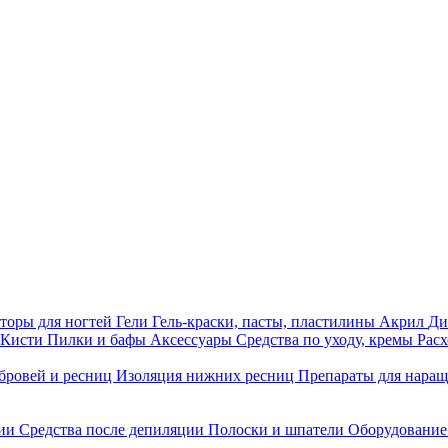
торы для ногтей
Гели
Гель-краски, пасты, пластилины
Акрил
Ди
Кисти
Пилки и бафы
Аксессуары
Средства по уходу, кремы
Рас
бровей и ресниц
Изоляция нижних ресниц
Препараты для нара
ции
Средства после депиляции
Полоски и шпатели
Оборудование