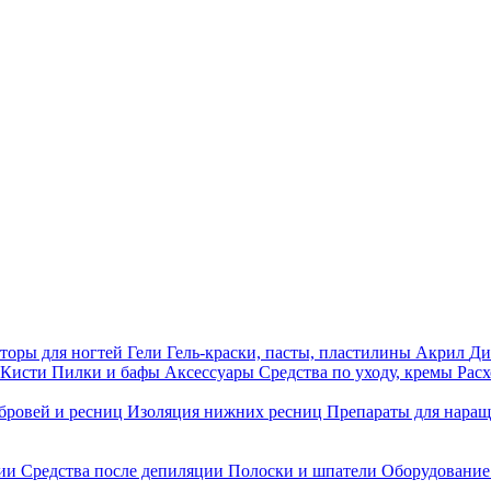
торы для ногтей
Гели
Гель-краски, пасты, пластилины
Акрил
Ди
Кисти
Пилки и бафы
Аксессуары
Средства по уходу, кремы
Рас
бровей и ресниц
Изоляция нижних ресниц
Препараты для нара
ции
Средства после депиляции
Полоски и шпатели
Оборудование