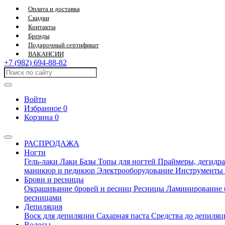
Оплата и доставка
Скидки
Контакты
Бренды
Подарочный сертификат
ВАКАНСИИ
+7 (982) 694-88-82
Войти
Избранное
0
Корзина
0
РАСПРОДАЖА
Ногти
Гель-лаки
Лаки
Базы
Топы для ногтей
Праймеры, дегидра
маникюр и педикюр
Электрооборудование
Инструменты
Брови и ресницы
Окрашивание бровей и ресниц
Ресницы
Ламинирование 
ресницами
Депиляция
Воск для депиляции
Сахарная паста
Средства до депиля
Волосы