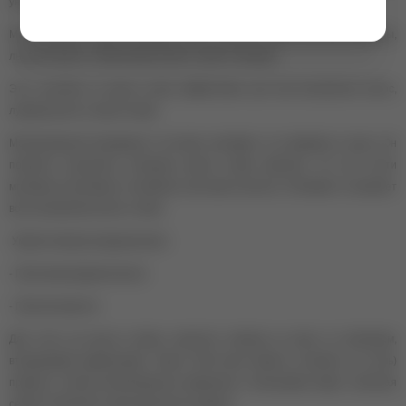
уникальным по составу.
Масло черного тмина, монарды, масло конопли, масло ростков пшеницы,
льняное масло, облепиховое масло, масло горчицы.
Этот коктейль из масел супер эффективен для восстановления волос,
луковиц волос и кожи головы.
Молекулярный проводник в составе усиливает эту формулу в разы. Он
помогает расщепить молекулу масла таким образом, что оно почти
мгновенно проникает в глубокие слои кожи и волоса. Усиливает и ускоряет
восстановление волос и кожи.
Умный эликсир предназначен:
- Против выпадения волос
- Против перхоти
Для этого до мытья головы нанесите эликсир на кожу по проборам,
втирающими движениями. Через 30-40 мин (можно оставлять на ночь)
промыть голову молекулярным шампунем и бальзамом смарт (зеленая
серия). Повторять один-два раза в неделю