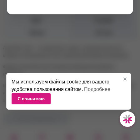
Коллекция
Peachy Pastels
Цвет
Голубой
Объем
10,5 мл
Лаки SOUL nails — это укрепление, защита, повышение прочности,
стойкости и безопасный состав с комплексом витаминов и минералов.
Формула лаков SOULnails обогащена комплексом витаминов и
минералов.
Мы используем файлы cookie для вашего
Помимо стандартных для лака компонентов, в состав входят уникальные
удобства пользования сайтом.
Подробнее
ингредиенты, способствующие восстановлению, укреплению и росту
Я принимаю
здоровых ногтей.
НЕТ В НАЛИЧИИ