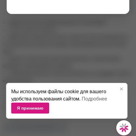
Бренд
Staleks
• предназначены для профессионального использования
• стильное цветное покрытие
• эффективное удаление волосков с корнем без риска обламывания за
счет увеличенных рабочих площадок, захватывающих волосок по всей
длине
• удобный и легкий захват даже самых коротких и тонких волосков
благодаря тонким кромкам инструмента
• полированная внешняя сторона рабочей части не травмирует кожу во
время коррекции
• рекомендуется холодная стерилизация
Мы используем файлы cookie для вашего
• стандартный размер ручек
удобства пользования сайтом.
Подробнее
• мягкий, плавный ход уменьшает усталость руки во время работы
Я принимаю
• профессиональная ручная заточка
НЕТ В НАЛИЧИИ