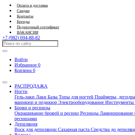
Оплата и доставка
Скидки
Контакты
Бренды
Подарочный сертификат
ВАКАНСИИ
+7 (982) 694-88-82
Войти
Избранное
0
Корзина
0
РАСПРОДАЖА
Ногти
Гель-лаки
Лаки
Базы
Топы для ногтей
Праймеры, дегидра
маникюр и педикюр
Электрооборудование
Инструменты
Брови и ресницы
Окрашивание бровей и ресниц
Ресницы
Ламинирование 
ресницами
Депиляция
Воск для депиляции
Сахарная паста
Средства до депиля
Волосы