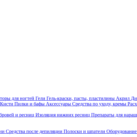
торы для ногтей
Гели
Гель-краски, пасты, пластилины
Акрил
Ди
Кисти
Пилки и бафы
Аксессуары
Средства по уходу, кремы
Рас
бровей и ресниц
Изоляция нижних ресниц
Препараты для нара
ции
Средства после депиляции
Полоски и шпатели
Оборудование