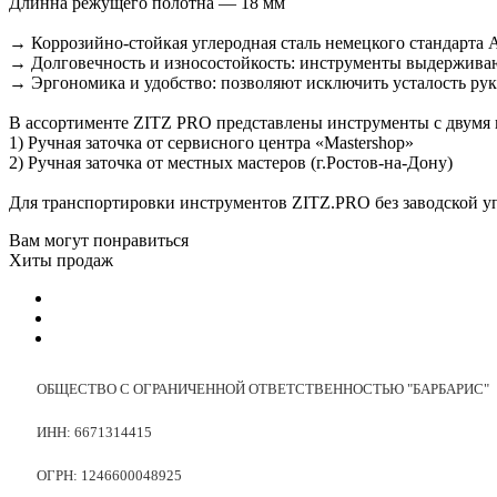
Длинна режущего полотна — 18 мм
→ Коррозийно-стойкая углеродная сталь немецкого стандарта A
→ Долговечность и износостойкость: инструменты выдерживают
→ Эргономика и удобство: позволяют исключить усталость рук 
В ассортименте ZITZ PRO представлены инструменты с двумя 
1) Ручная заточка от сервисного центра «Mastershop»
2) Ручная заточка от местных мастеров (г.Ростов-на-Дону)
Для транспортировки инструментов ZITZ.PRO без заводской уп
Вам могут понравиться
Хиты продаж
ОБЩЕСТВО С ОГРАНИЧЕННОЙ ОТВЕТСТВЕННОСТЬЮ "БАРБАРИС"
ИНН: 6671314415
ОГРН: 1246600048925